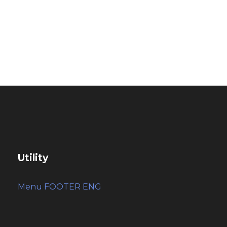
Città Senza
Traffico
Utility
Menu FOOTER ENG